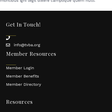
montibus igni tegit dixere campoque quem nulli.
Get In Touch!
phone
info@tvba.org
email
Member Resources
Member Login
Member Benefits
Member Directory
Resources